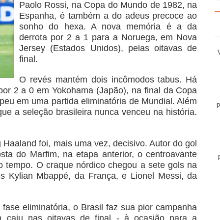
Paolo Rossi, na Copa do Mundo de 1982, na
Espanha, é também a do adeus precoce ao
sonho do hexa. A nova memória é a da
derrota por 2 a 1 para a Noruega, em Nova
Jersey (Estados Unidos), pelas oitavas de
final.
O revés mantém dois incômodos tabus. Há
or 2 a 0 em Yokohama (Japão), na final da Copa
opeu em uma partida eliminatória de Mundial. Além
p
e a seleção brasileira nunca venceu na história.
 Haaland foi, mais uma vez, decisivo. Autor do gol
sta do Marfim, na etapa anterior, o centroavante
 tempo. O craque nórdico chegou a sete gols na
s Kylian Mbappé, da França, e Lionel Messi, da
ase eliminatória, o Brasil faz sua pior campanha
aiu nas oitavas de final - à ocasião para a