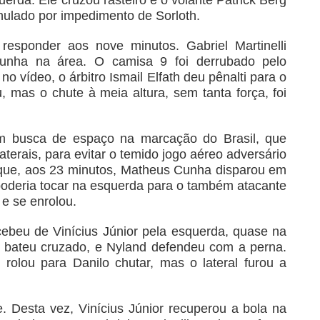
nulado por impedimento de Sorloth.
 responder aos nove minutos. Gabriel Martinelli
unha na área. O camisa 9 foi derrubado pelo
 no vídeo, o árbitro Ismail Elfath deu pênalti para o
 mas o chute à meia altura, sem tanta força, foi
m busca de espaço na marcação do Brasil, que
terais, para evitar o temido jogo aéreo adversário
 que, aos 23 minutos, Matheus Cunha disparou em
 poderia tocar na esquerda para o também atacante
 e se enrolou.
ecebeu de Vinícius Júnior pela esquerda, quase na
e bateu cruzado, e Nyland defendeu com a perna.
 rolou para Danilo chutar, mas o lateral furou a
. Desta vez, Vinícius Júnior recuperou a bola na