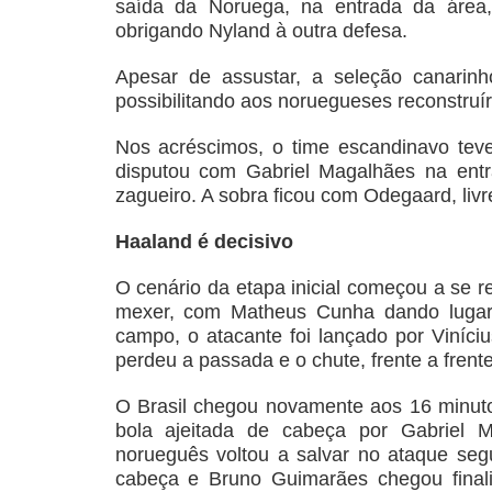
saída da Noruega, na entrada da área, 
obrigando Nyland à outra defesa.
Apesar de assustar, a seleção canarin
possibilitando aos noruegueses reconstru
Nos acréscimos, o time escandinavo tev
disputou com Gabriel Magalhães na entr
zagueiro. A sobra ficou com Odegaard, livr
Haaland é decisivo
O cenário da etapa inicial começou a se rep
mexer, com Matheus Cunha dando lugar
campo, o atacante foi lançado por Viníci
perdeu a passada e o chute, frente a frente 
O Brasil chegou novamente aos 16 minut
bola ajeitada de cabeça por Gabriel 
norueguês voltou a salvar no ataque se
cabeça e Bruno Guimarães chegou final