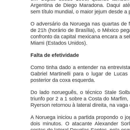
Argentina de Diego Maradona. Daqui até
sem título mundial, o maior jejum desde a 
O adversário da Noruega nas quartas de fi
de 21h (horário de Brasília), o México pe
confronto da capital mexicana encara a se
Miami (Estados Unidos).
Falta de efetividade
Como tinha dado a entender na entrevista 
Gabriel Martinelli para o lugar de Luca
posterior da coxa esquerda.
Do lado norueguês, o técnico Stale So
triunfo por 2 a 1 sobre a Costa do Marfim,
Ryerson retornou à lateral direita, na vag
A Noruega iniciou a partida propondo o jo
dois minutos. O atacante Alexander Sor
costas do lateral Douglas Santos, pela esq