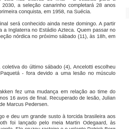
 2030, a seleção canarinho completará 28 anos
primeira conquista, em 1958, na Suécia.
nal será conhecido ainda neste domingo. A partir
ga a Inglaterra no Estádio Azteca. Quem passar no
leção nórdica no próximo sábado (11), às 18h, em
coletiva do último sábado (4), Ancelotti escolheu
s Paquetá - fora devido a uma lesão no músculo
lbakken fez uma mudança em relação ao time do
 nos 16 avos de final. Recuperado de lesão, Julian
a de Marcus Pedersen.
go e deu um grande susto à torcida brasileira aos
loth foi lançado pelo meia Martin Odegaard, às
uerda. Ele cruzou rasteiro e o volante Patrick Berg