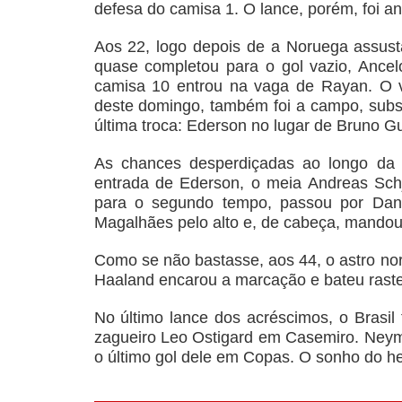
defesa do camisa 1. O lance, porém, foi a
Aos 22, logo depois de a Noruega assus
quase completou para o gol vazio, Ance
camisa 10 entrou na vaga de Rayan. O vo
deste domingo, também foi a campo, substi
última troca: Ederson no lugar de Bruno G
As chances desperdiçadas ao longo da 
entrada de Ederson, o meia Andreas Sch
para o segundo tempo, passou por Dani
Magalhães pelo alto e, de cabeça, mandou
Como se não bastasse, aos 44, o astro n
Haaland encarou a marcação e bateu rastei
No último lance dos acréscimos, o Brasil
zagueiro Leo Ostigard em Casemiro. Neyma
o último gol dele em Copas. O sonho do he