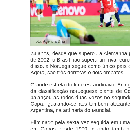
Foto: Agência Brasil
24 anos, desde que superou a Alemanha p
de 2002, o Brasil não supera um rival eur
disso, a Noruega segue como único país qu
Agora, são três derrotas e dois empates.
Grande estrela do time escandinavo, Erling
da classificação norueguesa diante de Co
balançou as redes duas vezes no segundo
Copa, igualando-se aos também atacante
Argentina, na artilharia do Mundial.
Eliminado pela sexta vez seguida em uma f
em Copas desde 1990, quando também c