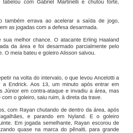
tabelou com Gabriel Martinelli e chutou forte,
ho também errava ao acelerar a saída de jogo,
írem as jogadas com a defesa desarmada.
e sua melhor chance. O atacante Erling Haaland
ada da área e foi desarmado parcialmente pelo
e. O meia bateu e goleiro Alisson salvou.
etir na volta do intervalo, o que levou Ancelotti a
 a Endrick. Aos 13, um minuto após entrar em
us Júnior em contra-ataque e invadiu a área, mas
com o goleiro, saiu ruim, à direta da trave.
os, com Rayan chutando de dentro da área, após
Magalhães, e parando em Nyland. E o goleiro
guinte. Em jogada semelhante, Rayan escorou de
izando quase na marca do pênalti, para grande