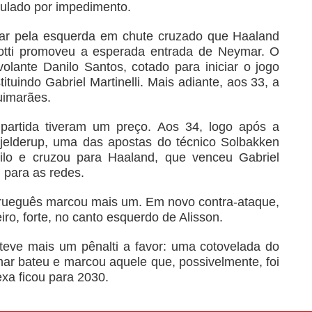
nulado por impedimento.
tar pela esquerda em chute cruzado que Haaland
lotti promoveu a esperada entrada de Neymar. O
lante Danilo Santos, cotado para iniciar o jogo
tuindo Gabriel Martinelli. Mais adiante, aos 33, a
uimarães.
partida tiveram um preço. Aos 34, logo após a
jelderup, uma das apostas do técnico Solbakken
lo e cruzou para Haaland, que venceu Gabriel
 para as redes.
orueguês marcou mais um. Em novo contra-ataque,
ro, forte, no canto esquerdo de Alisson.
 teve mais um pênalti a favor: uma cotovelada do
r bateu e marcou aquele que, possivelmente, foi
xa ficou para 2030.