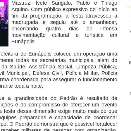
Mastruz, Ivete Sangalo, Pablo e Thiago
Aquino. Com público expressivo do início ao
fim da programação, a festa atravessou a
madrugada e seguiu até o amanhecer,
encerrando quatro dias de intensa
movimentação cultural e turística em
Eunápolis.
Prefeitura de Eunápolis colocou em operação uma
amente todas as secretarias municipais, além do
p
da Saúde, Assistência Social, Limpeza Pública,
 Municipal, Defesa Civil, Polícia Militar, Polícia
orma coordenada para assegurar o funcionamento
rante toda a noite.
que a grandiosidade do Pedrão é resultado de
tuições e do compromisso de oferecer um evento
a festa dessa dimensão exige muito mais do que
 equipes preparadas e capacidade de coordenar
po. O Pedrão demonstra que é possível fortalecer
e receber milhares de pessoas com organização,