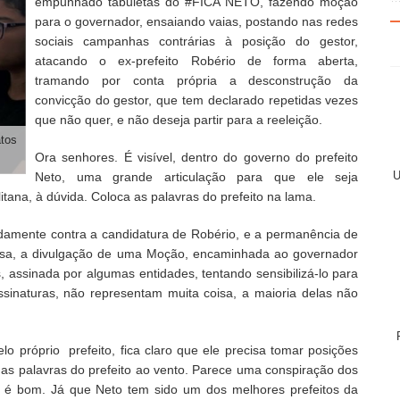
empunhado tabuletas do #FICA NETO, fazendo moção
para o governador, ensaiando vaias, postando nas redes
sociais campanhas contrárias à posição do gestor,
atacando o ex-prefeito Robério de forma aberta,
tramando por conta própria a desconstrução da
convicção do gestor, que tem declarado repetidas vezes
que não quer, e não deseja partir para a reeleição.
tos
Ora senhores. É visível, dentro do governo do prefeito
U
Neto, uma grande articulação para que ele seja
itana, à dúvida. Coloca as palavras do prefeito na lama.
amente contra a candidatura de Robério, e a permanência de
resa, a divulgação de uma Moção, encaminhada ao governador
s, assinada por algumas entidades, tentando sensibilizá-lo para
ssinaturas, não representam muita coisa, a maioria delas não
lo próprio prefeito, fica claro que ele precisa tomar posições
 as palavras do prefeito ao vento. Parece uma conspiração dos
ão é bom. Já que Neto tem sido um dos melhores prefeitos da