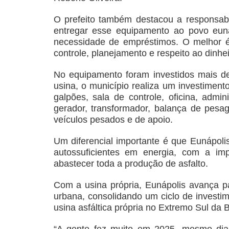
O prefeito também destacou a responsabili
entregar esse equipamento ao povo euna
necessidade de empréstimos. O melhor é 
controle, planejamento e respeito ao dinhei
No equipamento foram investidos mais d
usina, o município realiza um investiment
galpões, sala de controle, oficina, admi
gerador, transformador, balança de pesa
veículos pesados e de apoio.
Um diferencial importante é que Eunápol
autossuficientes em energia, com a im
abastecer toda a produção de asfalto.
Com a usina própria, Eunápolis avança p
urbana, consolidando um ciclo de investim
usina asfáltica própria no Extremo Sul da 
“A gente fez muito em 2025, mesmo dian