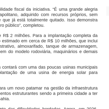
dade fiscal da iniciativa. “É uma grande alegria
politano, adquirido com recursos próprios, sem
que já está totalmente quitado. Isso demonstra
ro público”, completou.
e R$ 2 milhões. Para a implantação completa da
o estimado em cerca de R$ 10 milhões, que inclui
nistrativo, almoxarifado, tanque de armazenagem,
gem do modelo rodoviária, maquinários e demais
is contará com uma das poucas usinas municipais
plantação de uma usina de energia solar para
ara um novo patamar na gestão da infraestrutura
entos estruturantes sendo a primeira cidade a ter
Bahia.
te das dificuldades herdadas. Agora, em 2026,