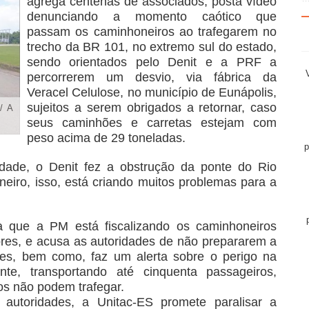
agrega centenas de associados, posta vídeo
denunciando a momento caótico que
passam os caminhoneiros ao trafegarem no
trecho da BR 101, no extremo sul do estado,
sendo orientados pelo Denit e a PRF a
percorrerem um desvio, via fábrica da
Veracel Celulose, no município de Eunápolis,
sujeitos a serem obrigados a retornar, caso
/ A
seus caminhões e carretas estejam com
peso acima de 29 toneladas.
p
ade, o Denit fez a obstrução da ponte do Rio
aneiro, isso, está criando muitos problemas para a
ta que a PM está fiscalizando os caminhoneiros
ores, e acusa as autoridades de não prepararem a
ões, bem como, faz um alerta sobre o perigo na
nte, transportando até cinquenta passageiros,
s não podem trafegar.
autoridades, a Unitac-ES promete paralisar a