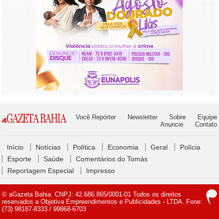
Você Repórter
Newsletter
Sobre
Equipe
Anuncie
Contato
Início
Notícias
Política
Economia
Geral
Polícia
Esporte
Saúde
Comentários do Tomás
Reportagem Especial
Impresso
© aGazeta Bahia. CNPJ: 42.686.865/0001-01 Todos os direitos
reservados a Objetiva Empreendimentos e Publicidades - LTDA. Fone:
(73) 98187-8333 / 99868-6703