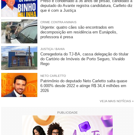
Preso e condenado a 36 anos de prisão, candidato a
deputado do Avante registra candidatura, Carlleto diz
que é com a Justiça
CRIME CONTRA ANIMAIS
Urgente: quatro cães são encontrados em
decomposição em residência em Eunápolis,
professora é presa
JUSTIÇA / BAHIA
Corregedoria do TJ-BA, cassa delegação do titular
do Cartório de Imóveis de Porto Seguro, Vivaldo
Rego
NETO CARLETTO
Patrimônio do deputado Neto Carletto salta quase
6.000% desde 2022 e atinge R$ 34,4 milhões em
2026
VEJA MAIS NOTÍCIAS »
PUBLICIDADE