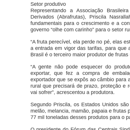
Setor produtivo
Representando a Associação Brasileir
Derivados (Abrafrutas), Priscila Nasral
fundamentais para o crescimento e a conti
governo “olhe com carinho” para o setor r
“A fruta perecível, ela perde no pé, elas es
a entrada em vigor das tarifas, para que 
Brasil é o terceiro maior produtor de fruta
“A gente não pode esquecer do produt
exportar, que fez a compra de embal
exportador que se expôs ao câmbio para a
rural que precisará de prazo, proteção e 
vai sofrer”, acrescentou a produtora.
Segundo Priscila, os Estados Unidos são
melão, melancia, mamão, papaia e frutas
77 mil toneladas desses produtos para o pa
O presidente do Fórum das Centrais Sind