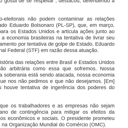
o gosta de se respeitar”, destacou, defendendo a
co-eleitorais não podem contaminar as relações
putado Eduardo Bolsonaro (PL-SP), que, em março,
ara os Estados Unidos e articula ações junto ao
a economia brasileiras na tentativa de livrar seu
lgamento por tentativa de golpe de Estado. Eduardo
nal Federal (STF) em razão dessa atuação.
istória das relações entre Brasil e Estados Unidos
ão arbitrária como essa que sofremos. Nossa
a soberania está sendo atacada, nossa economia
 que nos não pedimos e que não desejamos. [Em]
s houve tentativa de ingerência dos poderes do
 que os trabalhadores e as empresas não sejam
no de contingência para mitigar os efeitos da
uízos econômicos e sociais. O presidente prometeu
is na Organização Mundial do Comércio (OMC).