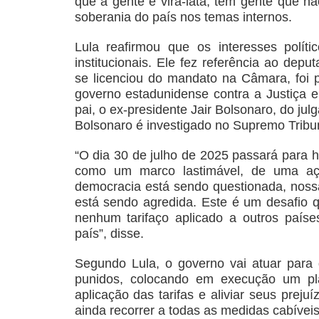
que a gente é vira-lata, tem gente que nã
soberania do país nos temas internos.
Lula reafirmou que os interesses políti
institucionais. Ele fez referência ao de
se licenciou do mandato na Câmara, foi p
governo estadunidense contra a Justiça e 
pai, o ex-presidente Jair Bolsonaro, do ju
Bolsonaro é investigado no Supremo Tribu
“O dia 30 de julho de 2025 passará para h
como um marco lastimável, de uma aç
democracia está sendo questionada, noss
está sendo agredida. Este é um desafio
nenhum tarifaço aplicado a outros paíse
país”, disse.
Segundo Lula, o governo vai atuar para
punidos, colocando em execução um pla
aplicação das tarifas e aliviar seus prej
ainda recorrer a todas as medidas cabíve