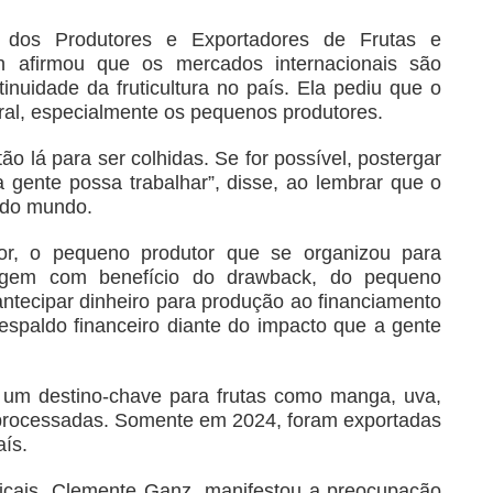
a dos Produtores e Exportadores de Frutas e
lah afirmou que os mercados internacionais são
nuidade da fruticultura no país. Ela pediu que o
ural, especialmente os pequenos produtores.
tão lá para ser colhidas. Se for possível, postergar
a gente possa trabalhar”, disse, ao lembrar que o
s do mundo.
or, o pequeno produtor que se organizou para
agem com benefício do drawback, do pequeno
ntecipar dinheiro para produção ao financiamento
respaldo financeiro diante do impacto que a gente
 um destino-chave para frutas como manga, uva,
 processadas. Somente em 2024, foram exportadas
ís.
icais, Clemente Ganz, manifestou a preocupação