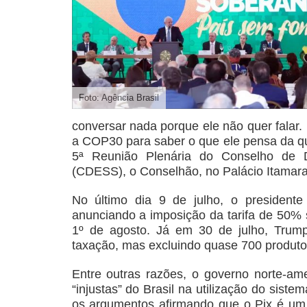
Foto: Agência Brasil
conversar nada porque ele não quer falar.
a COP30 para saber o que ele pensa da que
5ª Reunião Plenária do Conselho de D
(CDESS), o Conselhão, no Palácio Itamarat
No último dia 9 de julho, o president
anunciando a imposição da tarifa de 50% s
1º de agosto. Já em 30 de julho, Trum
taxação, mas excluindo quase 700 produtos
Entre outras razões, o governo norte-am
“injustas” do Brasil na utilização do sist
os argumentos afirmando que o Pix é um p