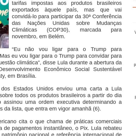
tarifas impostas aos produtos brasileiros
exportados àquele país, mas que vai
convidá-lo para participar da 30ª Conferência
das Nações Unidas sobre Mudanças
Climáticas (COP30), marcada para
novembro, em Belém.
“Eu não vou ligar para o Trump para
 Mas eu vou ligar para o Trump para convidar para
stão climática”, disse Lula durante a abertura da
p
esenvolvimento Econômico Social Sustentável
y, em Brasília.
e dos Estados Unidos enviou uma carta a Lula
obre todos os produtos brasileiros a partir do dia
p assinou uma ordem executiva determinando a
 da lista, que entra em vigor amanhã (6).
ericano cita o que chama de práticas comerciais
ema de pagamentos instantâneo, o Pix. Lula rebateu
atrimônio nacional e referência internacional de