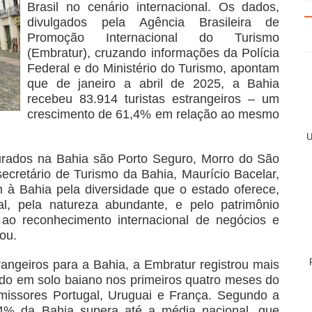
Brasil no cenário internacional. Os dados,
divulgados pela Agência Brasileira de
Promoção Internacional do Turismo
(Embratur), cruzando informações da Polícia
Federal e do Ministério do Turismo, apontam
que de janeiro a abril de 2025, a Bahia
recebeu 83.914 turistas estrangeiros – um
crescimento de 61,4% em relação ao mesmo
U
urados na Bahia são Porto Seguro, Morro do São
ecretário de Turismo da Bahia, Maurício Bacelar,
m à Bahia pela diversidade que o estado oferece,
ial, pela natureza abundante, e pelo patrimônio
 ao reconhecimento internacional de negócios e
ou.
rangeiros para a Bahia, a Embratur registrou mais
ndo em solo baiano nos primeiros quatro meses do
missores Portugal, Uruguai e França. Segundo a
1,4% da Bahia supera até a média nacional, que