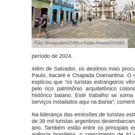
Foto: Divulgação/GOVBA e Feijão Almeida/GOVBA
período de 2024.
Além de Salvador, os destinos mais proc
Paulo, Itacaré e Chapada Diamantina. O s
explicou que “os turistas estrangeiros vê
pelo rico patrimônio arquitetônico colon
histórico baiano. Este trabalho se soma
serviços instalados aqui na Bahia”, coment
Na liderança das emissões de turistas est
de 39 mil turistas argentinos desembarca
ano. Também estão entre os principais e
agência brasileira, o crescimento de 6